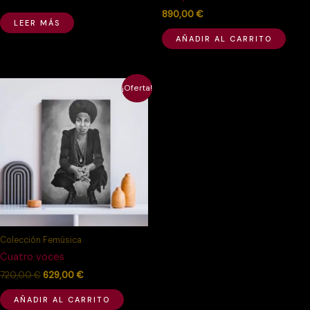
890,00
€
LEER MÁS
AÑADIR AL CARRITO
El
El
¡Oferta!
precio
precio
original
actual
era:
es:
720,00 €.
629,00 €.
Colección Femúsica
Cuatro voces
720,00
€
629,00
€
AÑADIR AL CARRITO