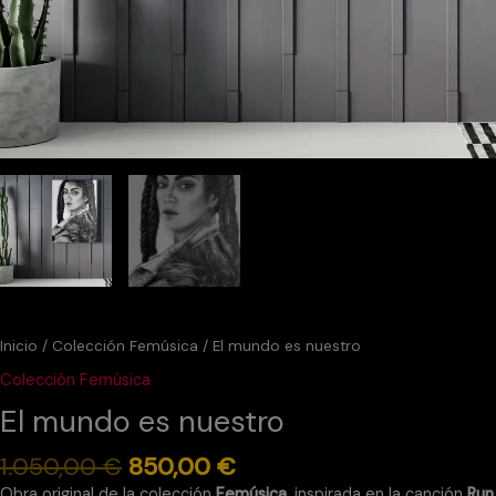
Inicio
/
Colección Femúsica
/ El mundo es nuestro
Colección Femúsica
El mundo es nuestro
1.050,00
€
850,00
€
Obra original de la colección
Femúsica
, inspirada en la canción
Run