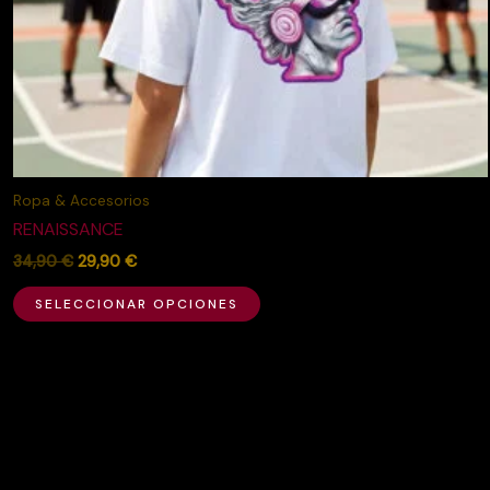
la
página
de
producto
Ropa & Accesorios
RENAISSANCE
34,90
€
29,90
€
SELECCIONAR OPCIONES