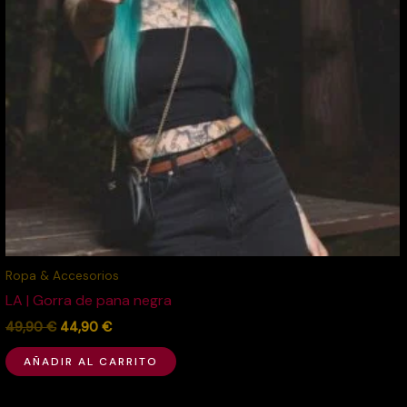
Ropa & Accesorios
LA | Gorra de pana negra
49,90
€
44,90
€
AÑADIR AL CARRITO