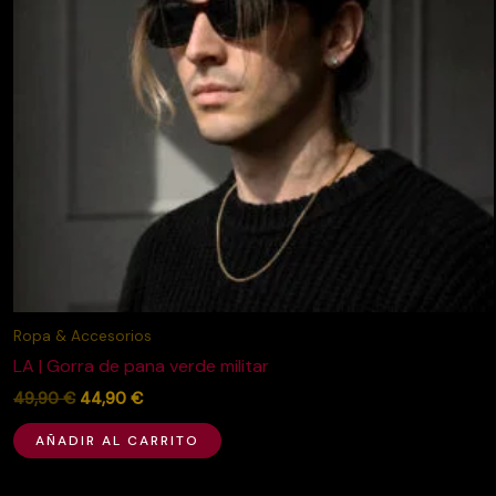
Ropa & Accesorios
LA | Gorra de pana verde militar
49,90
€
44,90
€
AÑADIR AL CARRITO