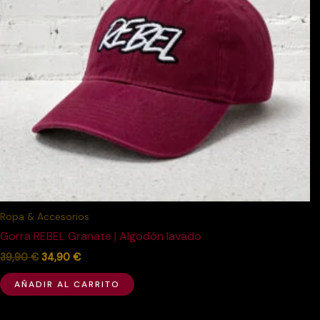
Ropa & Accesorios
Gorra REBEL Granate | Algodón lavado
39,90
€
34,90
€
AÑADIR AL CARRITO